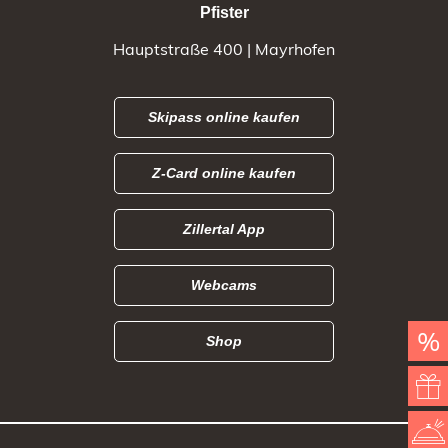
Pfister
Hauptstraße 400 | Mayrhofen
Skipass online kaufen
Z-Card online kaufen
BUCHEN ZUM BESTPREIS
Zillertal App
Herzlicher Willkommensgruß im Zimmer
1 Glas Prosecco zur Begrüßung
Webcams
Genuss im Rahmen der neuen ¾-Verwöhnpension
Badetasche mit Bademantel & Slipper
Zimmerkategorie zum Bestpreis
%
Shop
Leckere Überraschung als Abschied
Keine Anzahlung bei Onlinebuchung über unsere Webseite
BUCHEN