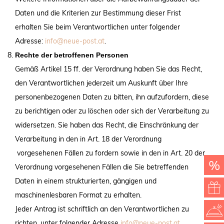
Daten und die Kriterien zur Bestimmung dieser Frist
erhalten Sie beim Verantwortlichen unter folgender
Adresse:
info@neue-post.at
.
Rechte der betroffenen Personen
Gemäß Artikel 15 ff. der Verordnung haben Sie das Recht,
den Verantwortlichen jederzeit um Auskunft über Ihre
personenbezogenen Daten zu bitten, ihn aufzufordern, diese
BUCHEN ZUM BESTPREIS
zu berichtigen oder zu löschen oder sich der Verarbeitung zu
Herzlicher Willkommensgruß im Zimmer
widersetzen. Sie haben das Recht, die Einschränkung der
1 Glas Prosecco zur Begrüßung
Genuss im Rahmen der neuen ¾-Verwöhnpension
Verarbeitung in den in Art. 18 der Verordnung
Badetasche mit Bademantel & Slipper
vorgesehenen Fällen zu fordern sowie in den in Art. 20 der
Zimmerkategorie zum Bestpreis
%
Verordnung vorgesehenen Fällen die Sie betreffenden
Leckere Überraschung als Abschied
Daten in einem strukturierten, gängigen und
Keine Anzahlung bei Onlinebuchung über unsere Webseite
maschinenlesbaren Format zu erhalten.
BUCHEN
Jeder Antrag ist schriftlich an den Verantwortlichen zu
richten, unter folgender Adresse
info@neue-post.at
.