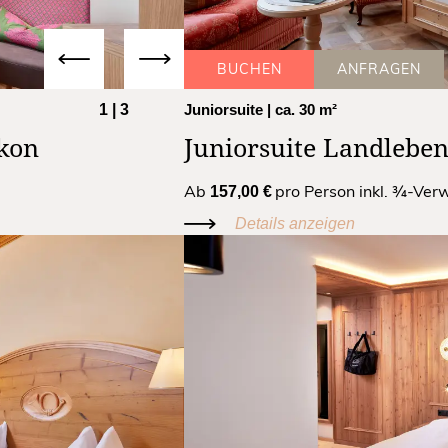
BUCHEN
ANFRAGEN
1
|
3
Juniorsuite
| ca. 30 m²
kon
Juniorsuite Landleben
Ab
pro Person inkl. ¾-Ve
157,00 €
Details anzeigen
BUCHEN ZUM BESTPREIS
Herzlicher Willkommensgruß im Zimmer
1 Glas Prosecco zur Begrüßung
Genuss im Rahmen der neuen ¾-Verwöhnpension
Badetasche mit Bademantel & Slipper