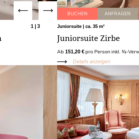
BUCHEN
ANFRAGEN
1
|
3
Juniorsuite
| ca. 35 m²
n
Juniorsuite Zirbe
Ab
pro Person inkl. ¾-Ve
151,20 €
Details anzeigen