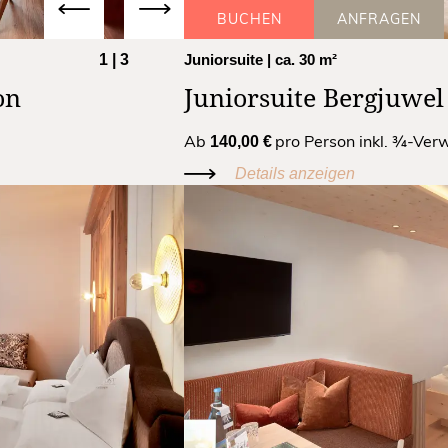
BUCHEN
ANFRAGEN
1
|
3
Juniorsuite
| ca. 30 m²
on
Juniorsuite Bergjuwel
Ab
pro Person inkl. ¾-Ve
140,00 €
Details anzeigen