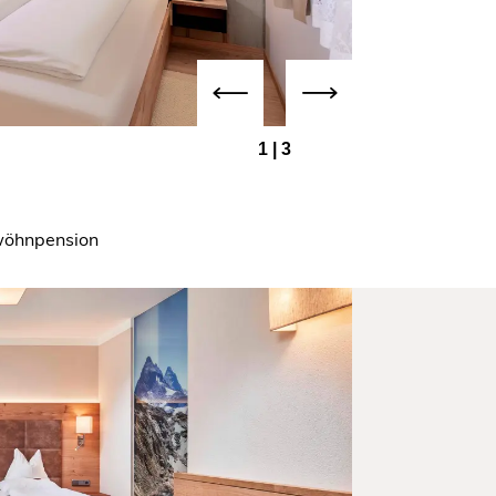
ite
1
|
3
rwöhnpension