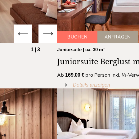
BUCHEN
ANFRAGEN
1
|
3
Juniorsuite
| ca. 30 m²
Juniorsuite Berglust 
Ab
pro Person inkl. ¾-Ve
169,00 €
Details anzeigen