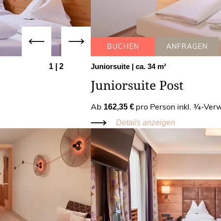
Zimmerkategorie zum Bestpreis
Leckere Überraschung als Abschied
BUCHEN
ANFRAGEN
Keine Anzahlung bei Onlinebuchung über unsere Webse
1
|
2
Juniorsuite
| ca. 34 m²
BUCHEN
Juniorsuite Post
Ab
pro Person inkl. ¾-Ve
162,35 €
Details anzeigen