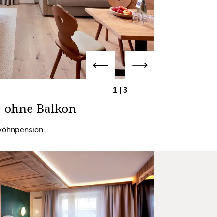
1
|
3
 ohne Balkon
rwöhnpension