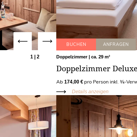
BUCHEN
ANFRAGEN
1
|
2
Doppelzimmer
| ca. 29 m²
Doppelzimmer Deluxe
Ab
pro Person inkl. ¾-Ve
174,00 €
Details anzeigen