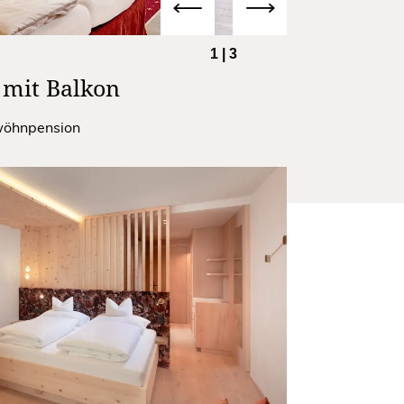
1
|
3
 mit Balkon
rwöhnpension