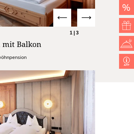
%
1
|
3
 mit Balkon
rwöhnpension