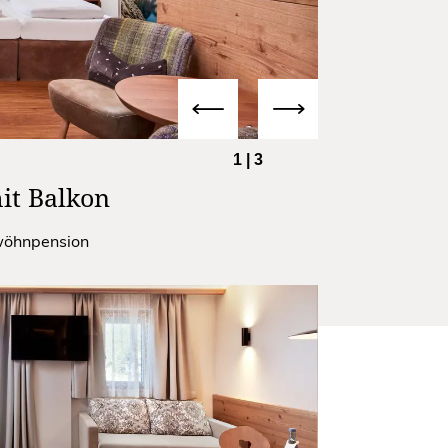
1
|
3
mit Balkon
rwöhnpension