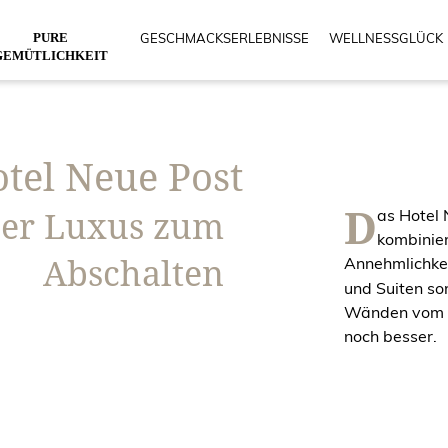
PURE
GESCHMACKSERLEBNISSE
WELLNESSGLÜCK
GEMÜTLICHKEIT
otel Neue Post
D
er Luxus zum
as Hotel 
kombinier
Abschalten
Annehmlichke
und Suiten sor
Wänden vom e
noch besser.