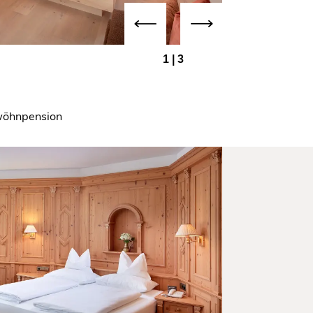
1
|
3
rwöhnpension