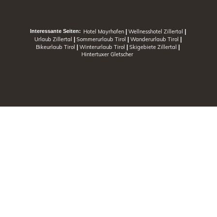
Hotel Mayrhofen
|
Wellnesshotel Zillertal
|
Interessante Seiten:
Urlaub Zillertal
|
Sommerurlaub Tirol
|
Wanderurlaub Tirol
|
Bikeurlaub Tirol
|
Winterurlaub Tirol
|
Skigebiete Zillertal
|
Hintertuxer Gletscher