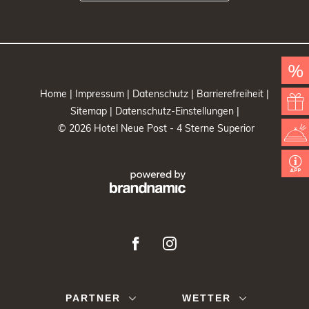
Herzlicher Willkommensgruß im Zimmer
1 Glas Prosecco zur Begrüßung
Genuss im Rahmen der neuen ¾-Verwöhnpension
Badetasche mit Bademantel & Slipper
Zimmerkategorie zum Bestpreis
%
Leckere Überraschung als Abschied
Keine Anzahlung bei Onlinebuchung über unsere Webseite
Home |
Impressum |
Datenschutz |
Barrierefreiheit |
Sitemap |
Datenschutz-Einstellungen |
BUCHEN
© 2026 Hotel Neue Post - 4 Sterne Superior
PARTNER
WETTER